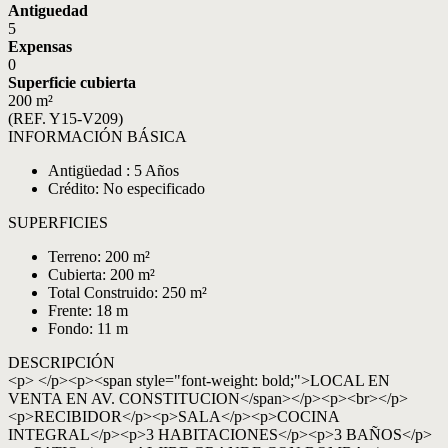
Antiguedad
5
Expensas
0
Superficie cubierta
200 m²
(REF. Y15-V209)
INFORMACIÓN BÁSICA
Antigüedad : 5 Años
Crédito: No especificado
SUPERFICIES
Terreno: 200 m²
Cubierta: 200 m²
Total Construido: 250 m²
Frente: 18 m
Fondo: 11 m
DESCRIPCIÓN
<p> </p><p><span style="font-weight: bold;">LOCAL EN
VENTA EN AV. CONSTITUCION</span></p><p><br></p>
<p>RECIBIDOR</p><p>SALA</p><p>COCINA
INTEGRAL</p><p>3 HABITACIONES</p><p>3 BAÑOS</p>