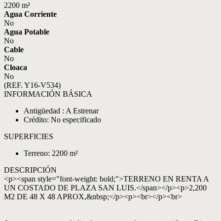
2200 m²
Agua Corriente
No
Agua Potable
No
Cable
No
Cloaca
No
(REF. Y16-V534)
INFORMACIÓN BÁSICA
Antigüedad : A Estrenar
Crédito: No especificado
SUPERFICIES
Terreno: 2200 m²
DESCRIPCIÓN
<p><span style="font-weight: bold;">TERRENO EN RENTA A
UN COSTADO DE PLAZA SAN LUIS.</span></p><p>2,200
M2 DE 48 X 48 APROX,&nbsp;</p><p><br></p><br>