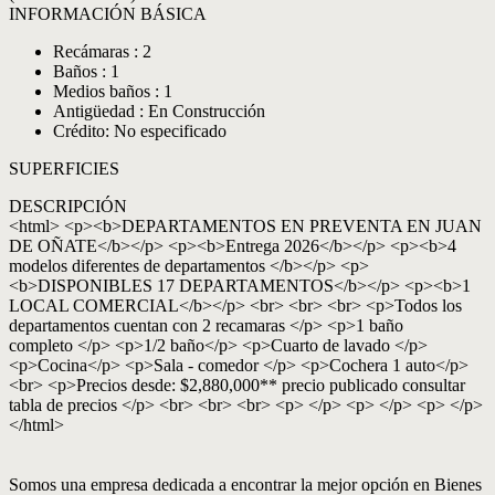
INFORMACIÓN BÁSICA
Recámaras : 2
Baños : 1
Medios baños : 1
Antigüedad : En Construcción
Crédito: No especificado
SUPERFICIES
DESCRIPCIÓN
<html> <p><b>DEPARTAMENTOS EN PREVENTA EN JUAN
DE OÑATE</b></p> <p><b>Entrega 2026</b></p> <p><b>4
modelos diferentes de departamentos </b></p> <p>
<b>DISPONIBLES 17 DEPARTAMENTOS</b></p> <p><b>1
LOCAL COMERCIAL</b></p> <br> <br> <br> <p>Todos los
departamentos cuentan con 2 recamaras </p> <p>1 baño
completo </p> <p>1/2 baño</p> <p>Cuarto de lavado </p>
<p>Cocina</p> <p>Sala - comedor </p> <p>Cochera 1 auto</p>
<br> <p>Precios desde: $2,880,000** precio publicado consultar
tabla de precios </p> <br> <br> <br> <p> </p> <p> </p> <p> </p>
</html>
Somos una empresa dedicada a encontrar la mejor opción en Bienes