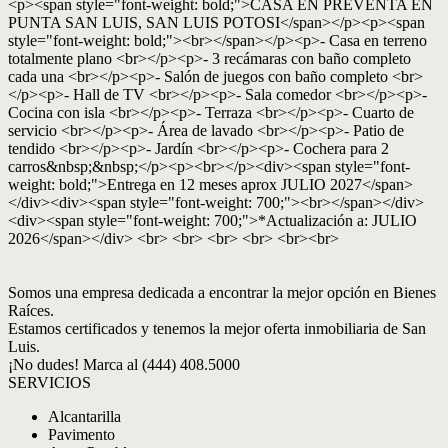
<p><span style="font-weight: bold;">CASA EN PREVENTA EN
PUNTA SAN LUIS, SAN LUIS POTOSI</span></p><p><span
style="font-weight: bold;"><br></span></p><p>- Casa en terreno
totalmente plano <br></p><p>- 3 recámaras con baño completo
cada una <br></p><p>- Salón de juegos con baño completo <br>
</p><p>- Hall de TV <br></p><p>- Sala comedor <br></p><p>-
Cocina con isla <br></p><p>- Terraza <br></p><p>- Cuarto de
servicio <br></p><p>- Área de lavado <br></p><p>- Patio de
tendido <br></p><p>- Jardín <br></p><p>- Cochera para 2
carros&nbsp;&nbsp;</p><p><br></p><div><span style="font-
weight: bold;">Entrega en 12 meses aprox JULIO 2027</span>
</div><div><span style="font-weight: 700;"><br></span></div>
<div><span style="font-weight: 700;">*Actualización a: JULIO
2026</span></div> <br> <br> <br> <br> <br><br>
Somos una empresa dedicada a encontrar la mejor opción en Bienes
Raíces.
Estamos certificados y tenemos la mejor oferta inmobiliaria de San
Luis.
¡No dudes! Marca al (444) 408.5000
SERVICIOS
Alcantarilla
Pavimento