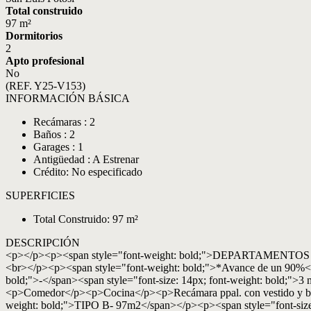
Total construido
97 m²
Dormitorios
2
Apto profesional
No
(REF. Y25-V153)
INFORMACIÓN BÁSICA
Recámaras : 2
Baños : 2
Garages : 1
Antigüedad : A Estrenar
Crédito: No especificado
SUPERFICIES
Total Construido: 97 m²
DESCRIPCIÓN
<p></p><p><span style="font-weight: bold;">DEPARTAMENTOS 
<br></p><p><span style="font-weight: bold;">*Avance de un 90%
bold;">-</span><span style="font-size: 14px; font-weight: bold;">
<p>Comedor</p><p>Cocina</p><p>Recámara ppal. con vestido y ba
weight: bold;">TIPO B- 97m2</span></p><p><span style="font-siz