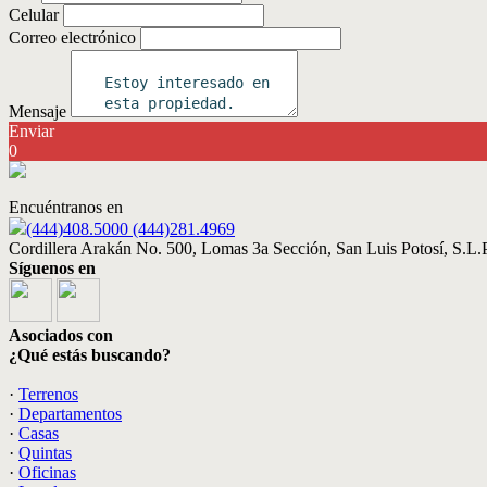
Celular
Correo electrónico
Mensaje
Enviar
0
Encuéntranos en
(444)408.5000 (444)281.4969
Cordillera Arakán No. 500, Lomas 3a Sección, San Luis Potosí, S.L.P
Síguenos en
Asociados con
¿Qué estás buscando?
·
Terrenos
·
Departamentos
·
Casas
·
Quintas
·
Oficinas