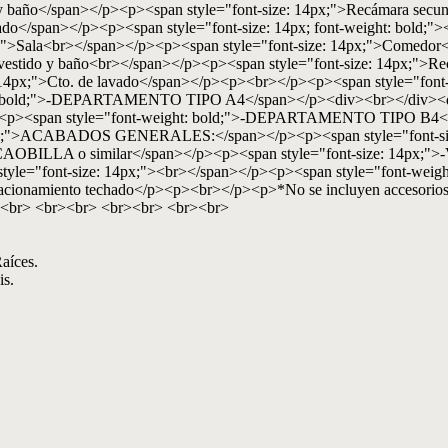
 y baño</span></p><p><span style="font-size: 14px;">Recámara secu
do</span></p><p><span style="font-size: 14px; font-weight: bold;">
">Sala<br></span></p><p><span style="font-size: 14px;">Comedor<
vestido y baño<br></span></p><p><span style="font-size: 14px;">Re
 14px;">Cto. de lavado</span></p><p><br></p><p><span style="fon
t: bold;">-DEPARTAMENTO TIPO A4</span></p><div><br></div><div>
/p><p><span style="font-weight: bold;">-DEPARTAMENTO TIPO B4</
old;">ACABADOS GENERALES:</span></p><p><span style="font-size
 de CAOBILLA o similar</span></p><p><span style="font-size: 14px;">
n style="font-size: 14px;"><br></span></p><p><span style="font-w
acionamiento techado</p><p><br></p><p>*No se incluyen accesorios
 <br> <br><br> <br><br> <br><br>
aíces.
is.