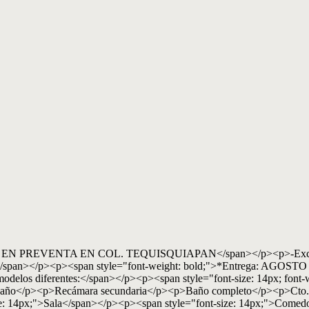
EN PREVENTA EN COL. TEQUISQUIAPAN</span></p><p>-Excelente u
</span></p><p><span style="font-weight: bold;">*Entrega: AGOSTO
3 modelos diferentes:</span></p><p><span style="font-size: 14px; f
ño</p><p>Recámara secundaria</p><p>Baño completo</p><p>Cto. de
e: 14px;">Sala</span></p><p><span style="font-size: 14px;">Comed