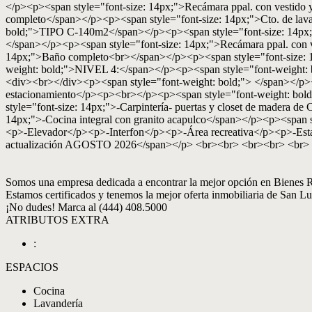
</p><p><span style="font-size: 14px;">Recámara ppal. con vestido
completo</span></p><p><span style="font-size: 14px;">Cto. de lava
bold;">TIPO C-140m2</span></p><p><span style="font-size: 14px;
</span></p><p><span style="font-size: 14px;">Recámara ppal. con 
14px;">Baño completo<br></span></p><p><span style="font-size:
weight: bold;">NIVEL 4:</span></p><p><span style="font-weigh
<div><br></div><p><span style="font-weight: bold;"> </span><
estacionamiento</p><p><br></p><p><span style="font-weight: b
style="font-size: 14px;">-Carpintería- puertas y closet de madera
14px;">-Cocina integral con granito acapulco</span></p><p><spa
<p>-Elevador</p><p>-Interfon</p><p>-Área recreativa</p><p>-Est
actualización AGOSTO 2026</span></p> <br><br> <br><br> <br>
Somos una empresa dedicada a encontrar la mejor opción en Bienes R
Estamos certificados y tenemos la mejor oferta inmobiliaria de San Lu
¡No dudes! Marca al (444) 408.5000
ATRIBUTOS EXTRA
:
ESPACIOS
Cocina
Lavandería