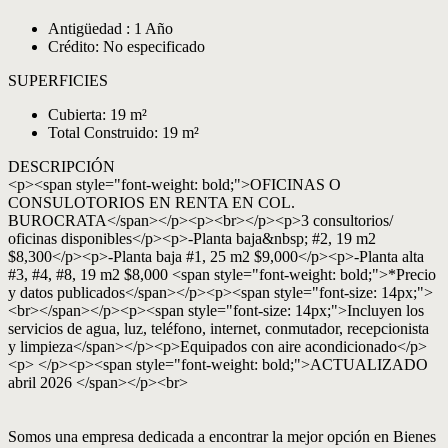
Antigüedad : 1 Año
Crédito: No especificado
SUPERFICIES
Cubierta: 19 m²
Total Construido: 19 m²
DESCRIPCIÓN
<p><span style="font-weight: bold;">OFICINAS O
CONSULOTORIOS EN RENTA EN COL.
BUROCRATA</span></p><p><br></p><p>3 consultorios/
oficinas disponibles</p><p>-Planta baja&nbsp; #2, 19 m2
$8,300</p><p>-Planta baja #1, 25 m2 $9,000</p><p>-Planta alta
#3, #4, #8, 19 m2 $8,000 <span style="font-weight: bold;">*Precio
y datos publicados</span></p><p><span style="font-size: 14px;">
<br></span></p><p><span style="font-size: 14px;">Incluyen los
servicios de agua, luz, teléfono, internet, conmutador, recepcionista
y limpieza</span></p><p>Equipados con aire acondicionado</p>
<p> </p><p><span style="font-weight: bold;">ACTUALIZADO
abril 2026 </span></p><br>
Somos una empresa dedicada a encontrar la mejor opción en Bienes