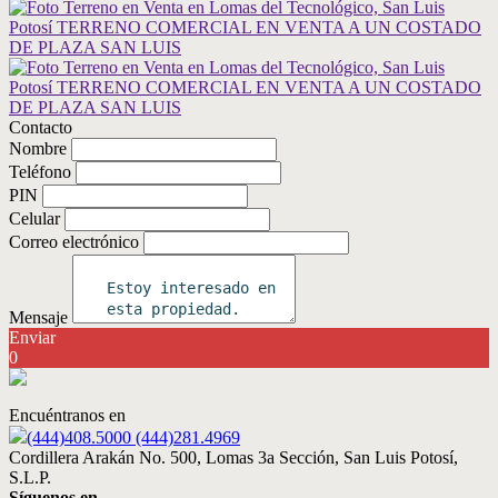
Contacto
Nombre
Teléfono
PIN
Celular
Correo electrónico
Mensaje
Enviar
0
Encuéntranos en
(444)408.5000 (444)281.4969
Cordillera Arakán No. 500, Lomas 3a Sección, San Luis Potosí,
S.L.P.
Síguenos en