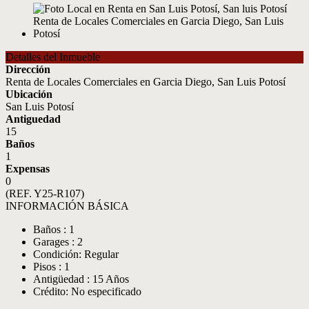
Detalles del Inmueble
Dirección
Renta de Locales Comerciales en Garcia Diego, San Luis Potosí
Ubicación
San Luis Potosí
Antiguedad
15
Baños
1
Expensas
0
(REF. Y25-R107)
INFORMACIÓN BÁSICA
Baños : 1
Garages : 2
Condición: Regular
Pisos : 1
Antigüedad : 15 Años
Crédito: No especificado