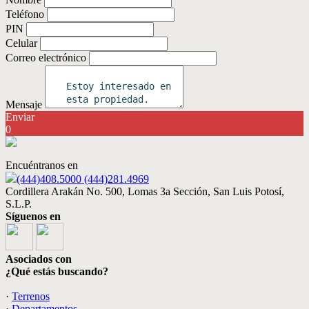
Teléfono
PIN
Celular
Correo electrónico
Mensaje
Enviar
0
Encuéntranos en
(444)408.5000 (444)281.4969
Cordillera Arakán No. 500, Lomas 3a Sección, San Luis Potosí,
S.L.P.
Síguenos en
Asociados con
¿Qué estás buscando?
·
Terrenos
·
Departamentos