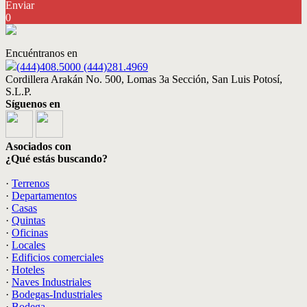
Enviar
0
Encuéntranos en
(444)408.5000 (444)281.4969
Cordillera Arakán No. 500, Lomas 3a Sección, San Luis Potosí,
S.L.P.
Síguenos en
Asociados con
¿Qué estás buscando?
·
Terrenos
·
Departamentos
·
Casas
·
Quintas
·
Oficinas
·
Locales
·
Edificios comerciales
·
Hoteles
·
Naves Industriales
·
Bodegas-Industriales
·
Bodega