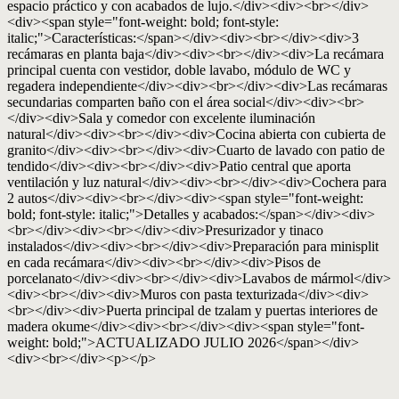
espacio práctico y con acabados de lujo.</div><div><br></div>
<div><span style="font-weight: bold; font-style:
italic;">Características:</span></div><div><br></div><div>3
recámaras en planta baja</div><div><br></div><div>La recámara
principal cuenta con vestidor, doble lavabo, módulo de WC y
regadera independiente</div><div><br></div><div>Las recámaras
secundarias comparten baño con el área social</div><div><br>
</div><div>Sala y comedor con excelente iluminación
natural</div><div><br></div><div>Cocina abierta con cubierta de
granito</div><div><br></div><div>Cuarto de lavado con patio de
tendido</div><div><br></div><div>Patio central que aporta
ventilación y luz natural</div><div><br></div><div>Cochera para
2 autos</div><div><br></div><div><span style="font-weight:
bold; font-style: italic;">Detalles y acabados:</span></div><div>
<br></div><div><br></div><div>Presurizador y tinaco
instalados</div><div><br></div><div>Preparación para minisplit
en cada recámara</div><div><br></div><div>Pisos de
porcelanato</div><div><br></div><div>Lavabos de mármol</div>
<div><br></div><div>Muros con pasta texturizada</div><div>
<br></div><div>Puerta principal de tzalam y puertas interiores de
madera okume</div><div><br></div><div><span style="font-
weight: bold;">ACTUALIZADO JULIO 2026</span></div>
<div><br></div><p></p>