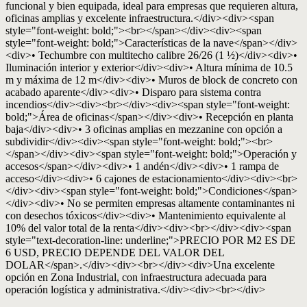
funcional y bien equipada, ideal para empresas que requieren altura,
oficinas amplias y excelente infraestructura.</div><div><span
style="font-weight: bold;"><br></span></div><div><span
style="font-weight: bold;">Características de la nave</span></div>
<div>• Techumbre con multitecho calibre 26/26 (1 ½)</div><div>•
Iluminación interior y exterior</div><div>• Altura mínima de 10.5
m y máxima de 12 m</div><div>• Muros de block de concreto con
acabado aparente</div><div>• Disparo para sistema contra
incendios</div><div><br></div><div><span style="font-weight:
bold;">Área de oficinas</span></div><div>• Recepción en planta
baja</div><div>• 3 oficinas amplias en mezzanine con opción a
subdividir</div><div><span style="font-weight: bold;"><br>
</span></div><div><span style="font-weight: bold;">Operación y
accesos</span></div><div>• 1 andén</div><div>• 1 rampa de
acceso</div><div>• 6 cajones de estacionamiento</div><div><br>
</div><div><span style="font-weight: bold;">Condiciones</span>
</div><div>• No se permiten empresas altamente contaminantes ni
con desechos tóxicos</div><div>• Mantenimiento equivalente al
10% del valor total de la renta</div><div><br></div><div><span
style="text-decoration-line: underline;">PRECIO POR M2 ES DE
6 USD, PRECIO DEPENDE DEL VALOR DEL
DOLAR</span>.</div><div><br></div><div>Una excelente
opción en Zona Industrial, con infraestructura adecuada para
operación logística y administrativa.</div><div><br></div>