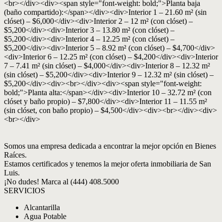
<br></div><div><span style="font-weight: bold;">Planta baja
(baño compartido):</span></div><div>Interior 1 – 21.60 m² (sin
clóset) – $6,000</div><div>Interior 2 – 12 m² (con clóset) –
$5,200</div><div>Interior 3 – 13.80 m² (con clóset) –
$5,200</div><div>Interior 4 – 12.25 m² (con clóset) –
$5,200</div><div>Interior 5 – 8.92 m² (con clóset) – $4,700</div>
<div>Interior 6 – 12.25 m² (con clóset) – $4,200</div><div>Interior
7 – 7.41 m² (sin clóset) – $4,000</div><div>Interior 8 – 12.32 m²
(sin clóset) – $5,200</div><div>Interior 9 – 12.32 m² (sin clóset) –
$5,200</div><div><br></div><div><span style="font-weight:
bold;">Planta alta:</span></div><div>Interior 10 – 32.72 m² (con
clóset y baño propio) – $7,800</div><div>Interior 11 – 11.55 m²
(sin clóset, con baño propio) – $4,500</div><div><br></div><div>
<br></div>
Somos una empresa dedicada a encontrar la mejor opción en Bienes
Raíces.
Estamos certificados y tenemos la mejor oferta inmobiliaria de San
Luis.
¡No dudes! Marca al (444) 408.5000
SERVICIOS
Alcantarilla
Agua Potable