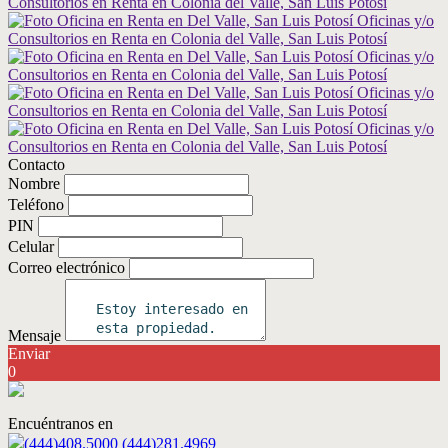
Contacto
Nombre
Teléfono
PIN
Celular
Correo electrónico
Mensaje
Enviar
0
Encuéntranos en
(444)408.5000 (444)281.4969