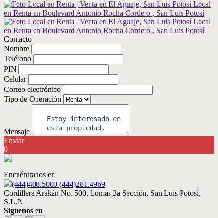
Contacto
Nombre
Teléfono
PIN
Celular
Correo electrónico
Tipo de Operación
Mensaje
Enviar
0
Encuéntranos en
(444)408.5000 (444)281.4969
Cordillera Arakán No. 500, Lomas 3a Sección, San Luis Potosí,
S.L.P.
Síguenos en