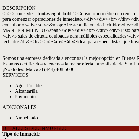
DESCRIPCIÓN
<p><span style="font-weight: bold;">Consultorio médico en renta 
para comenzar operaciones de inmediato.</div><div><br></div><di
consultorio</div><div>&nbsp;Aire acondicionado incluido</div><
MANTENIMIENTO</span></div><div><br></div><div>Listo para solo 
<div>3 salas de cirugía equipadas para múltiples especialidades</d
techado</div><div><br></div><div>Ideal para especialistas que bus
Somos una empresa dedicada a encontrar la mejor opción en Bienes R
Estamos certificados y tenemos la mejor oferta inmobiliaria de San Lu
¡No dudes! Marca al (444) 408.5000
SERVICIOS
Agua Potable
Alcantarilla
Pavimento
ADICIONALES
Amueblado
DETALLES DEL INMUEBLE
Tipo de Inmueble