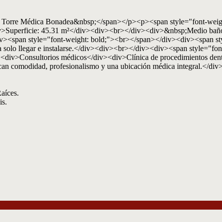
en Torre Médica Bonadea&nbsp;</span></p><p><span style="font-weigh
v>Superficie: 45.31 m²</div><div><br></div><div>&nbsp;Medio baño
div><span style="font-weight: bold;"><br></span></div><div><span 
llegar e instalarse.</div><div><br></div><div><span style="font-
iv><div>Consultorios médicos</div><div>Clínica de procedimientos de
can comodidad, profesionalismo y una ubicación médica integral.</di
aíces.
is.