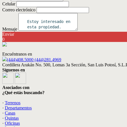
Celular
Correo electrónico
Mensaje
Enviar
0
Encuéntranos en
(444)408.5000 (444)281.4969
Cordillera Arakán No. 500, Lomas 3a Sección, San Luis Potosí, S.L.P
Síguenos en
Asociados con
¿Qué estás buscando?
·
Terrenos
·
Departamentos
·
Casas
·
Quintas
·
Oficinas