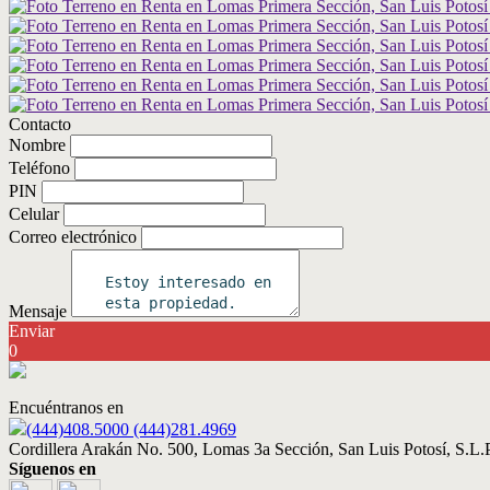
Contacto
Nombre
Teléfono
PIN
Celular
Correo electrónico
Mensaje
Enviar
0
Encuéntranos en
(444)408.5000 (444)281.4969
Cordillera Arakán No. 500, Lomas 3a Sección, San Luis Potosí, S.L.P
Síguenos en