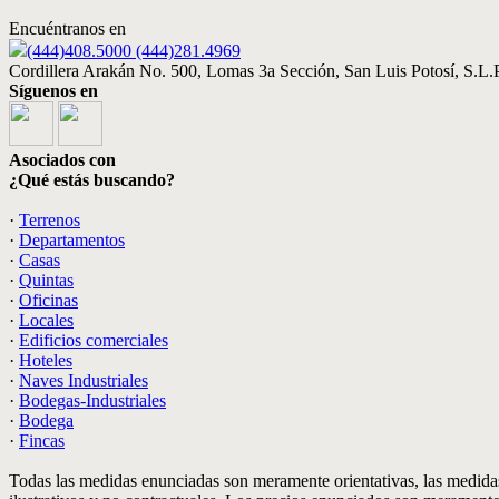
Encuéntranos en
(444)408.5000 (444)281.4969
Cordillera Arakán No. 500, Lomas 3a Sección, San Luis Potosí, S.L.P
Síguenos en
Asociados con
¿Qué estás buscando?
·
Terrenos
·
Departamentos
·
Casas
·
Quintas
·
Oficinas
·
Locales
·
Edificios comerciales
·
Hoteles
·
Naves Industriales
·
Bodegas-Industriales
·
Bodega
·
Fincas
Todas las medidas enunciadas son meramente orientativas, las medidas