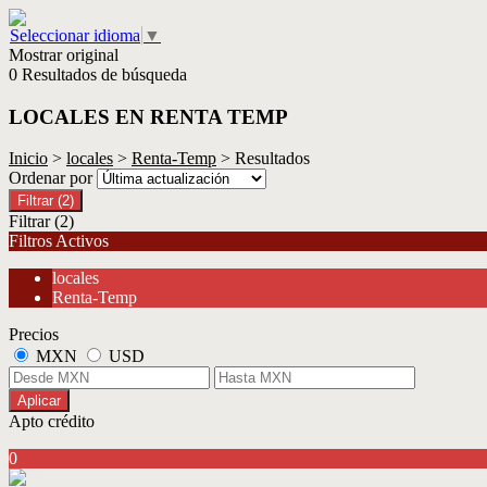
Seleccionar idioma
▼
Mostrar original
0 Resultados de búsqueda
LOCALES EN RENTA TEMP
Inicio
>
locales
>
Renta-Temp
> Resultados
Ordenar por
Filtrar
(2)
Filtrar
(2)
Filtros Activos
locales
Renta-Temp
Precios
MXN
USD
Aplicar
Apto crédito
0