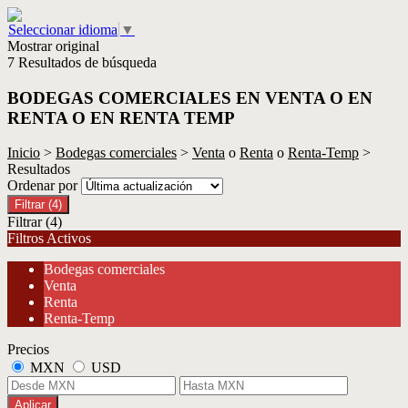
Seleccionar idioma
▼
Mostrar original
7 Resultados de búsqueda
BODEGAS COMERCIALES EN VENTA O EN
RENTA O EN RENTA TEMP
Inicio
>
Bodegas comerciales
>
Venta
o
Renta
o
Renta-Temp
>
Resultados
Ordenar por
Filtrar
(4)
Filtrar
(4)
Filtros Activos
Bodegas comerciales
Venta
Renta
Renta-Temp
Precios
MXN
USD
Aplicar