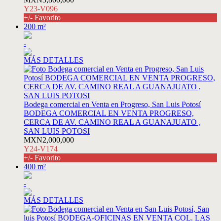
Y23-V096
+/- Favorito
200 m²
-
MÁS DETALLES
Bodega comercial en Venta en Progreso, San Luis Potosí
BODEGA COMERCIAL EN VENTA PROGRESO,
CERCA DE AV. CAMINO REAL A GUANAJUATO ,
SAN LUIS POTOSI
MXN2,000,000
Y24-V174
+/- Favorito
400 m²
-
MÁS DETALLES