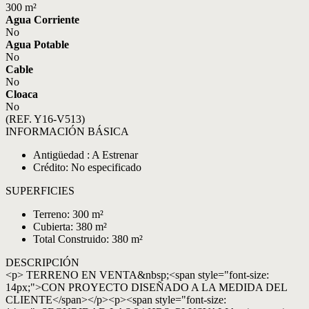
300 m²
Agua Corriente
No
Agua Potable
No
Cable
No
Cloaca
No
(REF. Y16-V513)
INFORMACIÓN BÁSICA
Antigüedad : A Estrenar
Crédito: No especificado
SUPERFICIES
Terreno: 300 m²
Cubierta: 380 m²
Total Construido: 380 m²
DESCRIPCIÓN
<p> TERRENO EN VENTA&nbsp;<span style="font-size:
14px;">CON PROYECTO DISEÑADO A LA MEDIDA DEL
CLIENTE</span></p><p><span style="font-size: