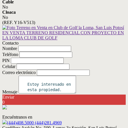
Cable
No
Cloaca
No
(REF. Y16-V513)
Contacto
Nombre
Teléfono
PIN
Celular
Correo electrónico
Mensaje
Enviar
0
Encuéntranos en
(444)408.5000 (444)281.4969
Cordillera Arakán No. 500, Lomas 3a Sección, San Luis Potosí,