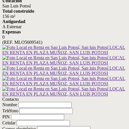
Ubicación
San Luis Potosí
Total construido
156 m²
Antiguedad
A Estrenar
Expensas
0
(REF. MLO5609541)
Contacto
Nombre
Teléfono
PIN
Celular
Correo electrónico