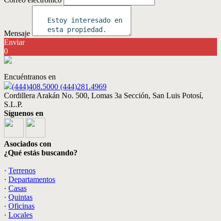
Mensaje
Enviar
0
Encuéntranos en
(444)408.5000 (444)281.4969
Cordillera Arakán No. 500, Lomas 3a Sección, San Luis Potosí,
S.L.P.
Síguenos en
Asociados con
¿Qué estás buscando?
·
Terrenos
·
Departamentos
·
Casas
·
Quintas
·
Oficinas
·
Locales