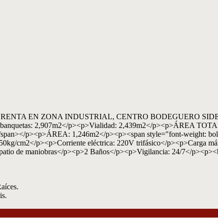
 EN RENTA EN ZONA INDUSTRIAL, CENTRO BODEGUERO SIDETLA
ento y banquetas: 2,907m2</p><p>Vialidad: 2,439m2</p><p>ÁR
/span></p><p>ÁREA: 1,246m2</p><p><span style="font-weight: 
g/cm2</p><p>Corriente eléctrica: 220V trifásico</p><p>Carga máxi
 y patio de maniobras</p><p>2 Baños</p><p>Vigilancia: 24/7</p><p><
aíces.
is.