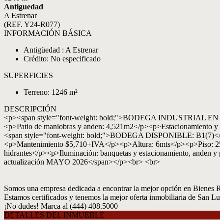
Antiguedad
A Estrenar
(REF. Y24-R077)
INFORMACIÓN BÁSICA
Antigüedad : A Estrenar
Crédito: No especificado
SUPERFICIES
Terreno: 1246 m²
DESCRIPCIÓN
<p><span style="font-weight: bold;">BODEGA INDUSTRIAL
<p>Patio de maniobras y anden: 4,521m2</p><p>Estacionami
<span style="font-weight: bold;">BODEGA DISPONIBLE: B1(7)<
<p>Mantenimiento $5,710+IVA</p><p>Altura: 6mts</p><p>Piso: 250k
hidrantes</p><p>Iluminación: banquetas y estacionamiento, anden
actualización MAYO 2026</span></p><br> <br>
Somos una empresa dedicada a encontrar la mejor opción en Bienes R
Estamos certificados y tenemos la mejor oferta inmobiliaria de San Lu
¡No dudes! Marca al (444) 408.5000
DETALLES DEL INMUEBLE