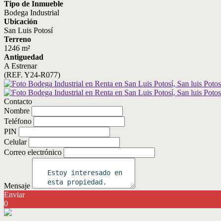
Tipo de Inmueble
Bodega Industrial
Ubicación
San Luis Potosí
Terreno
1246 m²
Antiguedad
A Estrenar
(REF. Y24-R077)
Contacto
Nombre
Teléfono
PIN
Celular
Correo electrónico
Mensaje
Enviar
0