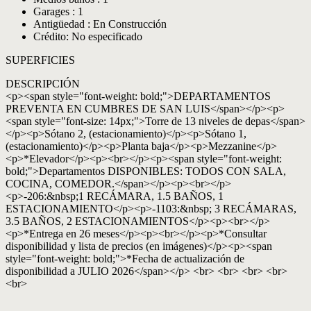
Garages : 1
Antigüedad : En Construcción
Crédito: No especificado
SUPERFICIES
DESCRIPCIÓN
<p><span style="font-weight: bold;">DEPARTAMENTOS
PREVENTA EN CUMBRES DE SAN LUIS</span></p><p>
<span style="font-size: 14px;">Torre de 13 niveles de depas</span>
</p><p>Sótano 2, (estacionamiento)</p><p>Sótano 1,
(estacionamiento)</p><p>Planta baja</p><p>Mezzanine</p>
<p>*Elevador</p><p><br></p><p><span style="font-weight:
bold;">Departamentos DISPONIBLES: TODOS CON SALA,
COCINA, COMEDOR.</span></p><p><br></p>
<p>-206:&nbsp;1 RECÁMARA, 1.5 BAÑOS, 1
ESTACIONAMIENTO</p><p>-1103:&nbsp; 3 RECÁMARAS,
3.5 BAÑOS, 2 ESTACIONAMIENTOS</p><p><br></p>
<p>*Entrega en 26 meses</p><p><br></p><p>*Consultar
disponibilidad y lista de precios (en imágenes)</p><p><span
style="font-weight: bold;">*Fecha de actualización de
disponibilidad a JULIO 2026</span></p> <br> <br> <br> <br>
<br>