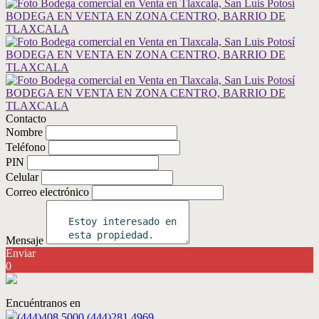
Contacto
Nombre
Teléfono
PIN
Celular
Correo electrónico
Mensaje
Enviar
0
Encuéntranos en
(444)408.5000 (444)281.4969