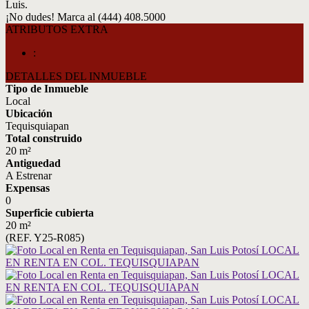
Luis.
¡No dudes! Marca al (444) 408.5000
ATRIBUTOS EXTRA
:
DETALLES DEL INMUEBLE
Tipo de Inmueble
Local
Ubicación
Tequisquiapan
Total construido
20 m²
Antiguedad
A Estrenar
Expensas
0
Superficie cubierta
20 m²
(REF. Y25-R085)