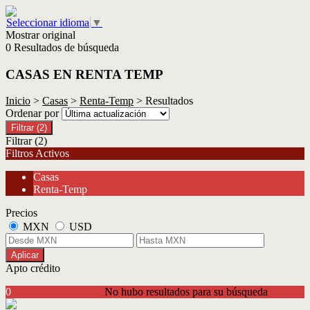
Seleccionar idioma
▼
Mostrar original
0 Resultados de búsqueda
CASAS EN RENTA TEMP
Inicio
>
Casas
>
Renta-Temp
> Resultados
Ordenar por
Filtrar
(2)
Filtrar
(2)
Filtros Activos
Casas
Renta-Temp
Precios
MXN
USD
Aplicar
Apto crédito
0
No hubo resultados para su búsqueda