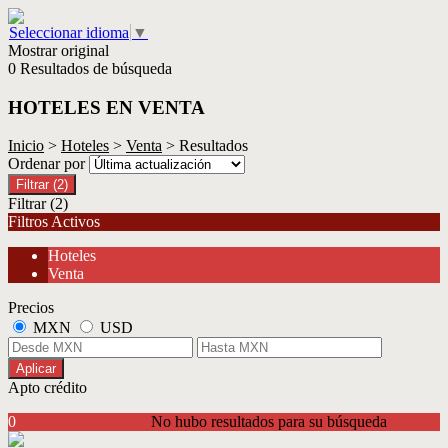
Seleccionar idioma
▼
Mostrar original
0 Resultados de búsqueda
HOTELES EN VENTA
Inicio
>
Hoteles
>
Venta
> Resultados
Ordenar por
Filtrar
(2)
Filtrar
(2)
Filtros Activos
Hoteles
Venta
Precios
MXN
USD
Aplicar
Apto crédito
0
No hubo resultados para su búsqueda