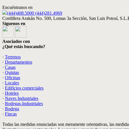
Encuéntranos en
(444)408.5000 (444)281.4969
Cordillera Arakán No. 500, Lomas 3a Sección, San Luis Potosí, S.L.P
Síguenos en
Asociados con
¿Qué estás buscando?
·
Terrenos
·
Departamentos
·
Casas
·
Quintas
·
Oficinas
·
Locales
·
Edificios comerciales
·
Hoteles
·
Naves Industriales
·
Bodegas-Industriales
·
Bodega
·
Fincas
Todas las medidas enunciadas son meramente orientativas, las medidas