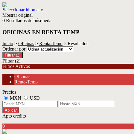
Seleccionar idioma
▼
Mostrar original
0 Resultados de búsqueda
OFICINAS EN RENTA TEMP
Inicio
>
Oficinas
>
Renta-Temp
> Resultados
Ordenar por
Filtrar
(2)
Filtrar
(2)
Filtros Activos
Oficinas
Renta-Temp
Precios
MXN
USD
Aplicar
Apto crédito
0