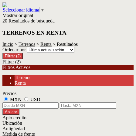
Seleccionar idioma
▼
Mostrar original
20 Resultados de búsqueda
TERRENOS EN RENTA
Inicio
>
Terrenos
>
Renta
> Resultados
Ordenar por
Filtrar
(2)
Filtrar
(2)
Filtros Activos
Terrenos
Renta
Precios
MXN
USD
Aplicar
Apto crédito
Ubicación
Antigüedad
Medida de frente